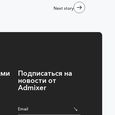
Next story
ами
Подписаться на
новости от
Admixer