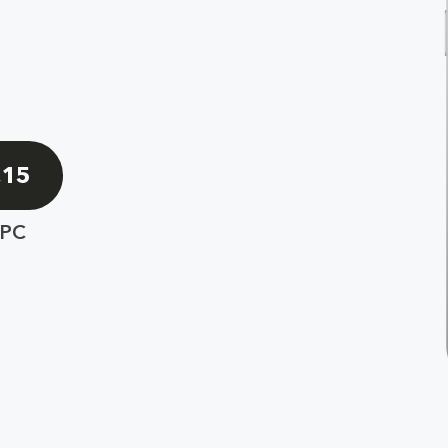
,15
PC