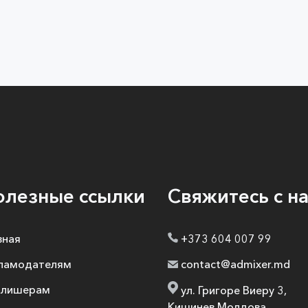
олезные ссылки
Свяжитесь с н
вная
+373 604 007 99
ламодателям
contact@admixer.md
блишерам
ул. Григоре Виеру 3,
Кишинев Молдова