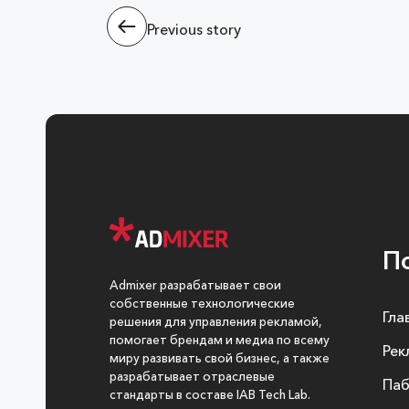
Previous story
П
Admixer разрабатывает свои
собственные технологические
Гла
решения для управления рекламой,
помогает брендам и медиа по всему
Рек
миру развивать свой бизнес, а также
разрабатывает отраслевые
Па
стандарты в составе IAB Tech Lab.