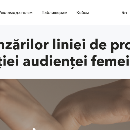
Ro
Рекламодателям
Паблишерам
Кейсы
zărilor liniei de p
iei audienței femei