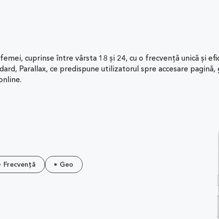
emei, cuprinse între vârsta 18 și 24, cu o frecvență unică și efi
ndard, Parallax, ce predispune utilizatorul spre accesare pagină, 
online.
Frecvență
Geo