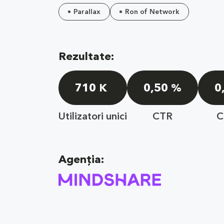
Parallax
Ron of Network
Rezultate:
710 K
0,50 %
0
Utilizatori unici
CTR
C
Agenția: