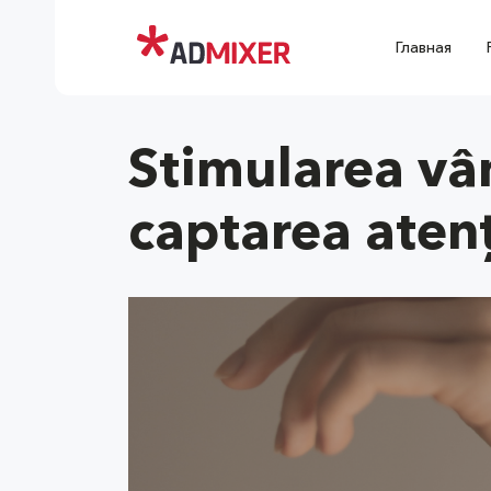
Главная
Stimularea vân
captarea atenț